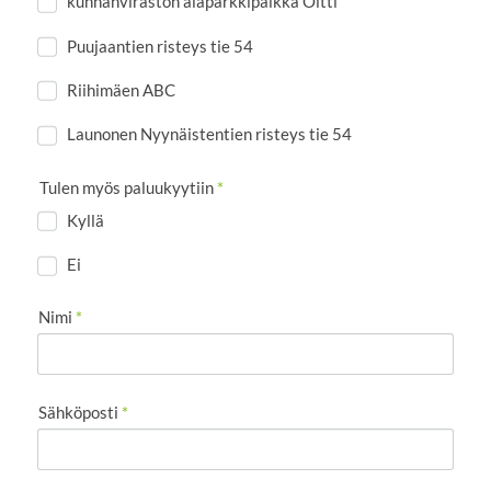
kunnanviraston alaparkkipaikka Oitti
Puujaantien risteys tie 54
Riihimäen ABC
Launonen Nyynäistentien risteys tie 54
Tulen myös paluukyytiin
*
Kyllä
Ei
Nimi
*
Sähköposti
*