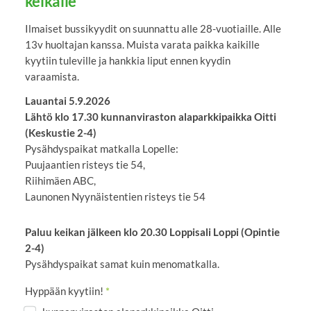
keikalle
Ilmaiset bussikyydit on suunnattu alle 28-vuotiaille. Alle
13v huoltajan kanssa. Muista varata paikka kaikille
kyytiin tuleville ja hankkia liput ennen kyydin
varaamista.
Lauantai 5.9.2026
Lähtö klo 17.30 kunnanviraston alaparkkipaikka Oitti
(Keskustie 2-4)
Pysähdyspaikat matkalla Lopelle:
Puujaantien risteys tie 54,
Riihimäen ABC,
Launonen Nyynäistentien risteys tie 54
Paluu keikan jälkeen klo 20.30 Loppisali Loppi (Opintie
2-4)
Pysähdyspaikat samat kuin menomatkalla.
Hyppään kyytiin!
*