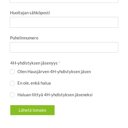
Huoltajan sähköposti
Puhelinnumero
4H-yhdistyksen jäsenyys
*
Olen Hausjärven 4H-yhdistyksen jäsen
En ole, enkä halua
Haluan liittyä 4H-yhdistyksen jäseneksi
Lähetä lomake