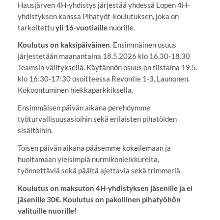
Hausjärven 4H-yhdistys järjestää yhdessä Lopen 4H-
yhdistyksen kanssa Pihatyöt-koulutuksen, joka on
tarkoitettu
yli 16-vuotiaille
nuorille.
Koulutus on kaksipäiväinen
. Ensimmäinen osuus
järjestetään maanantaina 18.5.2026 klo 16.30-18.30
Teamsin välityksellä. Käytännön osuus on tiistaina 19.5.
klo 16:30-17:30 osoitteessa Revontie 1-3, Launonen.
Kokoontuminen hiekkaparkkiksella.
Ensimmäisen päivän aikana perehdymme
työturvallisuusasioihin sekä erilaisten pihatöiden
sisältöihin.
Toisen päivän aikana pääsemme kokeilemaan ja
huoltamaan yleisimpiä nurmikonleikkureita,
työnnettäviä sekä päältä ajettavia sekä trimmeriä.
Koulutus on maksuton 4H-yhdistyksen jäsenille ja ei
jäsenille 30€. Koulutus on pakollinen pihatyöhön
valituille nuorille!