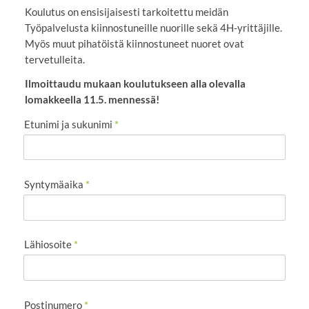
Koulutus on ensisijaisesti tarkoitettu meidän
Työpalvelusta kiinnostuneille nuorille sekä 4H-yrittäjille.
Myös muut pihatöistä kiinnostuneet nuoret ovat
tervetulleita.
Ilmoittaudu mukaan koulutukseen alla olevalla
lomakkeella 11.5. mennessä!
Etunimi ja sukunimi
*
Syntymäaika
*
Lähiosoite
*
Postinumero
*