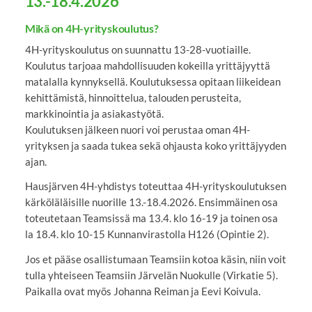
13.-18.4.2026
Mikä on 4H-yrityskoulutus?
4H-yrityskoulutus on suunnattu 13-28-vuotiaille.
Koulutus tarjoaa mahdollisuuden kokeilla yrittäjyyttä
matalalla kynnyksellä. Koulutuksessa opitaan liikeidean
kehittämistä, hinnoittelua, talouden perusteita,
markkinointia ja asiakastyötä.
Koulutuksen jälkeen nuori voi perustaa oman 4H-
yrityksen ja saada tukea sekä ohjausta koko yrittäjyyden
ajan.
Hausjärven 4H-yhdistys toteuttaa 4H-yrityskoulutuksen
kärköläläisille nuorille 13.-18.4.2026. Ensimmäinen osa
toteutetaan Teamsissä ma 13.4. klo 16-19 ja toinen osa
la 18.4. klo 10-15 Kunnanvirastolla H126 (Opintie 2).
Jos et pääse osallistumaan Teamsiin kotoa käsin, niin voit
tulla yhteiseen Teamsiin Järvelän Nuokulle (Virkatie 5).
Paikalla ovat myös Johanna Reiman ja Eevi Koivula.