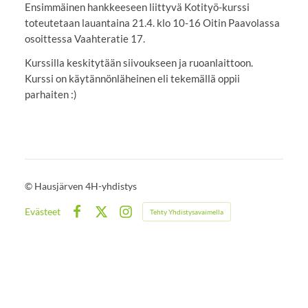
Ensimmäinen hankkeeseen liittyvä Kotityö-kurssi
toteutetaan lauantaina 21.4. klo 10-16 Oitin Paavolassa
osoittessa Vaahteratie 17.
Kurssilla keskitytään siivoukseen ja ruoanlaittoon.
Kurssi on käytännönläheinen eli tekemällä oppii
parhaiten :)
©
Hausjärven 4H-yhdistys
Evästeet
Tehty Yhdistysavaimella
Facebook
X
Instagram