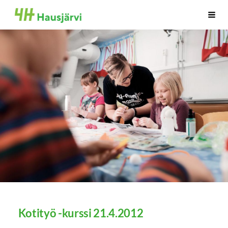
Siirry
Hausjärven 4H-yhdistys
Vali
sivun
sisältöön
Kotityö -kurssi 21.4.2012